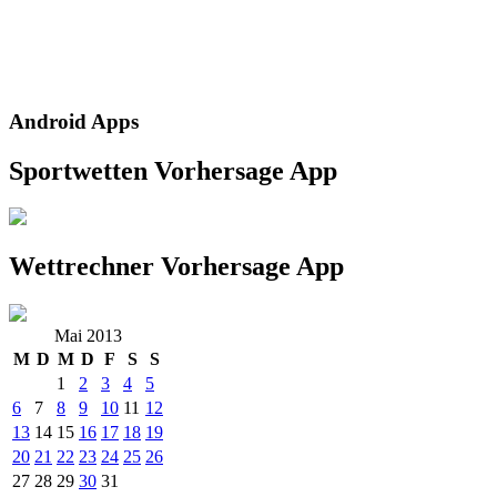
Android Apps
Sportwetten Vorhersage App
Wettrechner Vorhersage App
Mai 2013
M
D
M
D
F
S
S
1
2
3
4
5
6
7
8
9
10
11
12
13
14
15
16
17
18
19
20
21
22
23
24
25
26
27
28
29
30
31