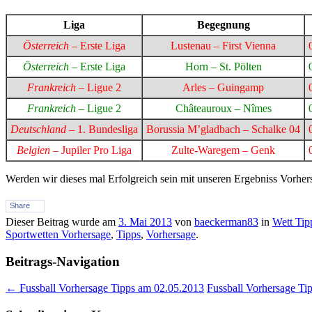
Liga
Begegnung
Österreich
– Erste Liga
Lustenau – First Vienna
Österreich
– Erste Liga
Horn – St. Pölten
Frankreich
– Ligue 2
Arles – Guingamp
Frankreich
– Ligue 2
Châteauroux – Nîmes
Deutschland
– 1. Bundesliga
Borussia M’gladbach – Schalke 04
Belgien
– Jupiler Pro Liga
Zulte-Waregem – Genk
Werden wir dieses mal Erfolgreich sein mit unseren Ergebniss Vorhe
Share
Dieser Beitrag wurde am
3. Mai 2013
von
baeckerman83
in
Wett Tip
Sportwetten Vorhersage
,
Tipps
,
Vorhersage
.
Beitrags-Navigation
←
Fussball Vorhersage Tipps am 02.05.2013
Fussball Vorhersage T