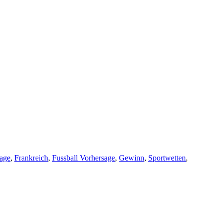
sage
,
Frankreich
,
Fussball Vorhersage
,
Gewinn
,
Sportwetten
,