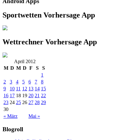
Android Apps
Sportwetten Vorhersage App
Wettrechner Vorhersage App
April 2012
M
D
M
D
F
S
S
1
2
3
4
5
6
7
8
9
10
11
12
13
14
15
16
17
18
19
20
21
22
23
24
25
26
27
28
29
30
« März
Mai »
Blogroll