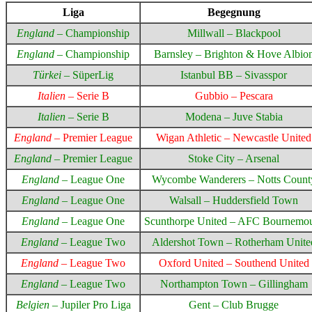
Liga
Begegnung
England
– Championship
Millwall – Blackpool
England
– Championship
Barnsley – Brighton & Hove Albio
Türkei
– SüperLig
Istanbul BB – Sivasspor
Italien
– Serie B
Gubbio – Pescara
Italien
– Serie B
Modena – Juve Stabia
England
– Premier League
Wigan Athletic – Newcastle United
England
– Premier League
Stoke City – Arsenal
England
– League One
Wycombe Wanderers – Notts Count
England
– League One
Walsall – Huddersfield Town
England
– League One
Scunthorpe United – AFC Bournemo
England
– League Two
Aldershot Town – Rotherham Unite
England
– League Two
Oxford United – Southend United
England
– League Two
Northampton Town – Gillingham
Belgien
– Jupiler Pro Liga
Gent – Club Brugge