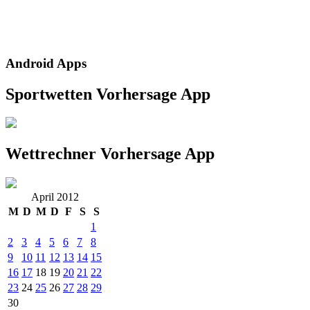
Android Apps
Sportwetten Vorhersage App
Wettrechner Vorhersage App
April 2012
M
D
M
D
F
S
S
1
2
3
4
5
6
7
8
9
10
11
12
13
14
15
16
17
18
19
20
21
22
23
24
25
26
27
28
29
30