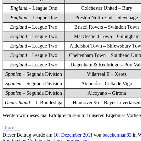
England
– League One
Colchester United – Bury
England
– League One
Preston North End – Stevenage
England
– League Two
Bristol Rovers – Swindon Town
England
– League Two
Macclesfield Town – Gillingham
England
– League Two
Aldershot Town – Shrewsbury To
England
– League Two
Cheltenham Town – Southend Unit
England
– League Two
Dagenham & Redbridge – Port Val
Spanien
– Segunda Division
Villarreal II – Xerez
Spanien
– Segunda Division
Alcorcón – Celta de Vigo
Spanien
– Segunda Division
Alcoyano – Girona
Deutschland
– 1. Bundesliga
Hannover 96 – Bayer Leverkusen
Werden wir dieses mal Erfolgreich sein mit unseren Ergebniss Vorhe
Share
Dieser Beitrag wurde am
10. Dezember 2011
von
baeckerman83
in
W
Sportwetten Vorhersage
,
Tipps
,
Vorhersage
.