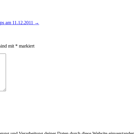
pps am 11.12.2011
→
sind mit
*
markiert
erung und Verarbeitung deiner Daten durch diese Website einverstande