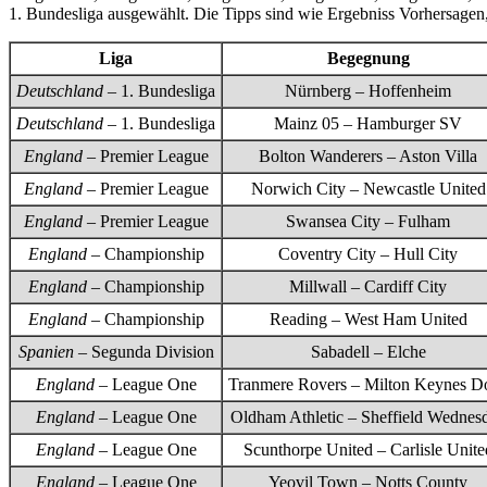
1. Bundesliga ausgewählt. Die Tipps sind wie Ergebniss Vorhersagen, 
Liga
Begegnung
Deutschland
– 1. Bundesliga
Nürnberg – Hoffenheim
Deutschland
– 1. Bundesliga
Mainz 05 – Hamburger SV
England
– Premier League
Bolton Wanderers – Aston Villa
England
– Premier League
Norwich City – Newcastle United
England
– Premier League
Swansea City – Fulham
England
– Championship
Coventry City – Hull City
England
– Championship
Millwall – Cardiff City
England
– Championship
Reading – West Ham United
Spanien
– Segunda Division
Sabadell – Elche
England
– League One
Tranmere Rovers – Milton Keynes D
England
– League One
Oldham Athletic – Sheffield Wednes
England
– League One
Scunthorpe United – Carlisle Unite
England
– League One
Yeovil Town – Notts County