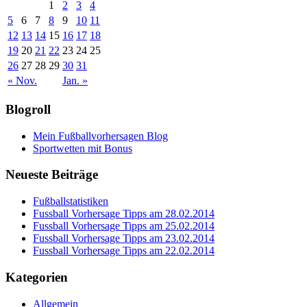
1
2
3
4
5
6
7
8
9
10
11
12
13
14
15
16
17
18
19
20
21
22
23
24
25
26
27
28
29
30
31
« Nov.
Jan. »
Blogroll
Mein Fußballvorhersagen Blog
Sportwetten mit Bonus
Neueste Beiträge
Fußballstatistiken
Fussball Vorhersage Tipps am 28.02.2014
Fussball Vorhersage Tipps am 25.02.2014
Fussball Vorhersage Tipps am 23.02.2014
Fussball Vorhersage Tipps am 22.02.2014
Kategorien
Allgemein