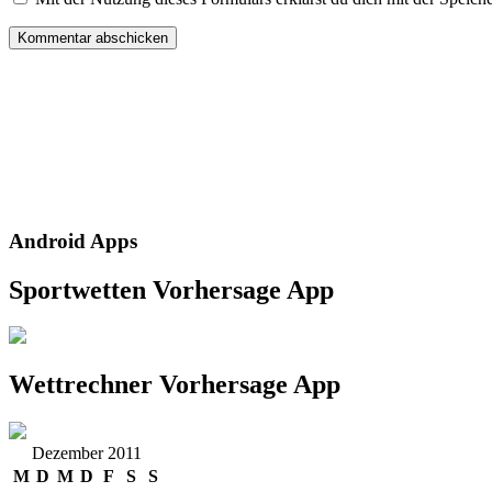
Android Apps
Sportwetten Vorhersage App
Wettrechner Vorhersage App
Dezember 2011
M
D
M
D
F
S
S